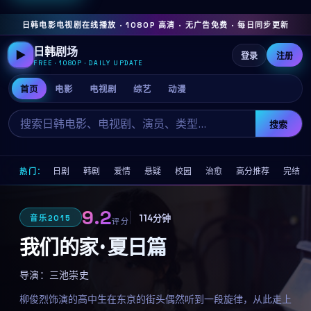
日韩电影电视剧在线播放 · 1080P 高清 · 无广告免费 · 每日同步更新
日韩剧场
▶
登录
注册
FREE · 1080P · DAILY UPDATE
首页
电影
电视剧
综艺
动漫
搜索
日剧
韩剧
爱情
悬疑
校园
治愈
高分推荐
完结
热门：
9.2
114分钟
音乐
2015
评分
我们的家 · 夏日篇
导演：
三池崇史
柳俊烈饰演的高中生在东京的街头偶然听到一段旋律，从此走上