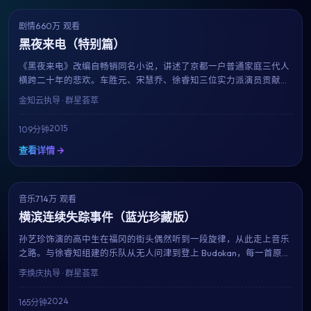
剧情
660万 观看
9.1
获奖
黑夜来电（特别篇）
《黑夜来电》改编自畅销同名小说，讲述了京都一户普通家庭三代人
横跨二十年的悲欢。车胜元、宋慧乔、徐睿知三位实力派演员贡献了
教科书级表演。金知云用平实的镜头记录时代变迁中的小人物命运。
金知云
执导 · 群星荟萃
2015
109分钟
查看详情 →
音乐
714万 观看
9.3
趋势
横滨连续失踪事件（蓝光珍藏版）
孙艺珍饰演的高中生在福冈的街头偶然听到一段旋律，从此走上音乐
之路。与徐睿知组建的乐队从无人问津到登上 Budokan，每一首原创
歌曲都成为青春的注脚。李焕庆用近乎纪录片的真实感，献给所有曾
李焕庆
执导 · 群星荟萃
为梦想固执过的人。
2024
165分钟