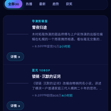
全部
(6)
热播
最新
趋势
获奖
导演剪辑版
雪夜归途
木村拓哉饰演的甜品师傅与上户彩饰演的出版社编
热播
辑在札幌的一个雨夜偶然相遇，看似毫无交集的两
个人，因为一封被错送的信、一首循环播放的旧
2016
⭐
8.5
爱情
70万
2小时前
歌、或是一只走失的猫，开始走进彼此的日常。这
部由李焕庆执导的2016年作品，用克制而温柔的镜
详情 →
头语言，呈现了都市人之间最纯粹的悸动。
蓝光 1080P
锁链 · 沉默的证词
《锁链 · 沉默的证词》改编自畅销同名小说，讲述
NEW
了横滨一户普通家庭三代人横跨二十年的悲欢。林
允儿、李栋旭、新垣结衣三位实力派演员贡献了教
2019
⭐
9.2
剧情
805万
4小时前
科书级表演。罗泓轸用平实的镜头记录时代变迁中
的小人物命运。
详情 →