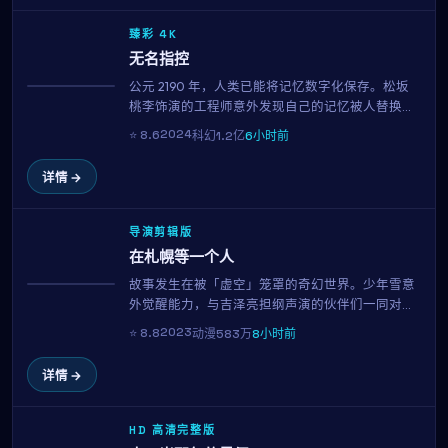
臻彩 4K
无名指控
公元 2190 年，人类已能将记忆数字化保存。松坂
获奖
桃李饰演的工程师意外发现自己的记忆被人替换，
为了找回真相，他与林允儿一同潜入禁区数据库。
2024
⭐
8.6
科幻
1.2亿
6小时前
朴赞郁用扎实的世界观与一流的视觉特效，构筑了
一个让人沉浸的近未来寓言。
详情 →
导演剪辑版
在札幌等一个人
故事发生在被「虚空」笼罩的奇幻世界。少年雪意
趋势
外觉醒能力，与吉泽亮担纲声演的伙伴们一同对抗
即将吞噬世界的力量。延尚昊的画面美学与配乐令
2023
⭐
8.8
动漫
583万
8小时前
人沉醉，每一集都欲罢不能。
详情 →
HD 高清完整版