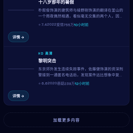
十八岁那年的暑假
朴叙俊饰演的建筑师与绫野刚饰演的翻译在釜山的
热播
一个雨夜偶然相遇，看似毫无交集的两个人，因为
一封被错送的信、一首循环播放的旧歌、或是一只
2022
⭐
7.4
爱情
755万
10小时前
走失的猫，开始走进彼此的日常。这部由洪常秀执
导的2022年作品，用克制而温柔的镜头语言，呈现
详情 →
了都市人之间最纯粹的悸动。
HD 高清
黎明突击
东京郊外发生连续失踪事件，佐藤健饰演的资深刑
NEW
警接到一通匿名电话后，发现案件远比想象中复
杂。朴叙俊饰演的目击者似乎在隐瞒什么，而每一
2020
⭐
6.6
悬疑
239万
12小时前
条线索都将他们带向一个被尘封多年的秘密。朴赞
郁延续其冷峻的叙事风格，剧情反转层出不穷。
详情 →
加载更多内容