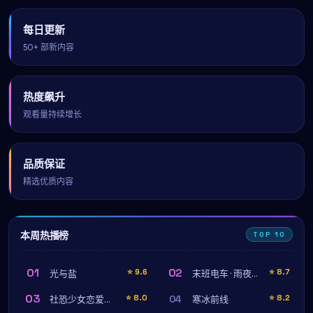
每日更新
50+ 部新内容
热度飙升
观看量持续增长
品质保证
精选优质内容
本周热播榜
TOP 10
01
02
⭐
9.6
⭐
8.7
光与盐
末班电车 · 雨夜守望
03
04
⭐
8.0
⭐
8.2
社恐少女恋爱手册（导演剪辑版）
寒冰前线