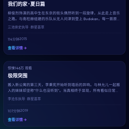
我们的家 · 夏日篇
柳俊烈饰演的高中生在东京的街头偶然听到一段旋律，从此走上音乐
之路。与南柱赫组建的乐队从无人问津到登上 Budokan，每一首原创
歌曲都成为青春的注脚。三池崇史用近乎纪录片的真实感，献给所有
三池崇史
执导 · 群星荟萃
曾为梦想固执过的人。
2015
114分钟
查看详情 →
惊悚
NEW
146万 观看
9.0
极限突围
搬入新公寓的第三天，李秉宪开始听到墙后的异响。与林允儿一起搬
入的妹妹却坚称"什么也没听到"。当真相终于显现，所有看似日常的
细节都成了恐惧的来源。李沧东用极简的音效与克制的镜头，呈现一
李沧东
执导 · 群星荟萃
部令人后劲十足的心理惊悚片。
2019
107分钟
查看详情 →