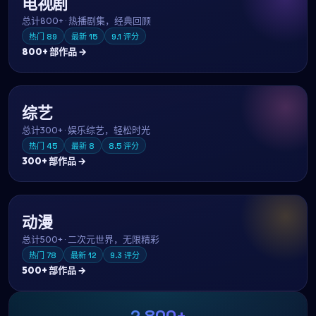
电视剧
总计
800+
·
热播剧集，经典回顾
热门
89
最新
15
9.1
评分
800+
部作品 →
综艺
总计
300+
·
娱乐综艺，轻松时光
热门
45
最新
8
8.5
评分
300+
部作品 →
动漫
总计
500+
·
二次元世界，无限精彩
热门
78
最新
12
9.3
评分
500+
部作品 →
2,800+