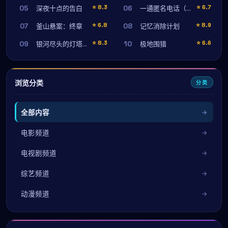
05
06
⭐
8.3
⭐
6.7
深夜十点的告白
一通匿名电话（首映纪念版）
07
08
⭐
6.8
⭐
8.9
釜山悬案：终章
记忆消除计划
09
10
⭐
8.3
⭐
6.6
银河尽头的灯塔（导演剪辑版）
极地围猎
浏览分类
分类
全部内容
电影频道
电视剧频道
综艺频道
动漫频道