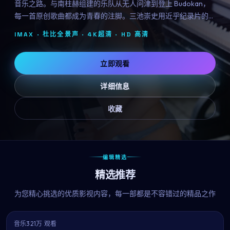
音乐之路。与南柱赫组建的乐队从无人问津到登上 Budokan，
每一首原创歌曲都成为青春的注脚。三池崇史用近乎纪录片的真
实感，献给所有曾为梦想固执过的人。
IMAX · 杜比全景声 · 4K超清 ·
HD 高清
立即观看
详细信息
收藏
编辑精选
精选推荐
为您精心挑选的优质影视内容，每一部都是不容错过的精品之作
音乐
321万 观看
9.2
热播